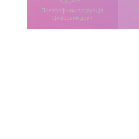
Поліграфічна продукція
Цифровий друк
Ши
Поліграфіч
Афіші та оголошення
Етикет
Буклети та каталоги
Бірки
Флаєри
Меню
Бланки
Сети
Візитки
Вобле
Конверти
Хенге
Блокноти та записники
Дипло