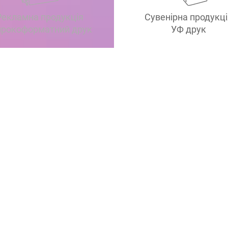
Рекламна продукція
Сувенірна продукці
рокоформатний друк
УФ друк
на продукція / Цифровий друк
ки та наклейки (стікери)
Сертифікати
Пластикові картки
Цінники
Вітальні листівки та зап
ри
Папки
ри
Календарі квартальні
ми та грамоти
Коробки та упаковка