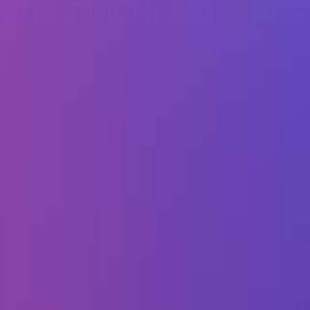
ше якісні матеріа
перевірені
часом