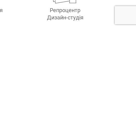
я
Репроцентр
Дизайн-студія
Календарі настільні
Календарі настінні
Квитки
рошення
Фотокниги
Дизайн
Галерея